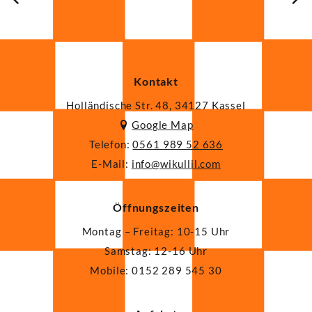
Kontakt
Holländische Str. 48, 34127 Kassel
Google Map
Telefon:
0561 989 52 636
E-Mail:
ni
iw@of
illuk
moc.l
Öffnungszeiten
Montag – Freitag: 10-15 Uhr
Samstag: 12-16 Uhr
Mobile: 0152 289 545 30