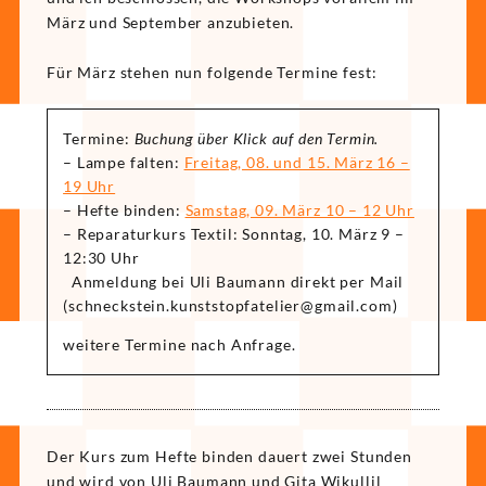
März und September anzubieten.
Für März stehen nun folgende Termine fest:
Termine:
Buchung über Klick auf den Termin.
– Lampe falten:
Freitag, 08. und 15. März 16 –
19 Uhr
– Hefte binden:
Samstag, 09. März 10 – 12 Uhr
– Reparaturkurs Textil: Sonntag, 10. März 9 –
12:30 Uhr
Anmeldung bei Uli Baumann direkt per Mail
(
enhcs
etskc
uk.ni
tstsn
tafpo
reile
iamg@
moc.l
)
weitere Termine nach Anfrage.
Der Kurs zum Hefte binden dauert zwei Stunden
und wird von Uli Baumann und Gita Wikullil