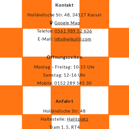
Kontakt
Holländische Str. 48, 34127 Kassel
Google Map
Telefon:
0561 989 52 636
E-Mail:
ni
iw@of
illuk
moc.l
Öffnungszeiten
Montag – Freitag: 10-15 Uhr
Samstag: 12-16 Uhr
Mobile: 0152 289 545 30
Anfahrt
Holländische Str. 48
Haltestelle:
Halitplatz
Tram 1, 5, RT4